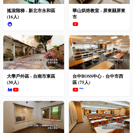
搖滾階梯 - 新北市永和區
華山烘焙教室 - 屏東縣屏東
(16人)
市
🚇
大學戶外區 - 台南市東區
台中BOSS中心 - 台中市西
(30人)
區 (75人)
🚂