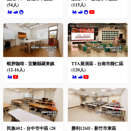
(54人)
(115人)
🚂
🚅
🚇
🚂
🚅
🚇
蝦胖咖啡 - 宜蘭縣羅東鎮
TTA展演區 - 台南市歸仁區
(12-16人)
(120人)
🚂
🚂
🚅
民族402 - 台中市中區 (28
勝利126D - 新竹市東區