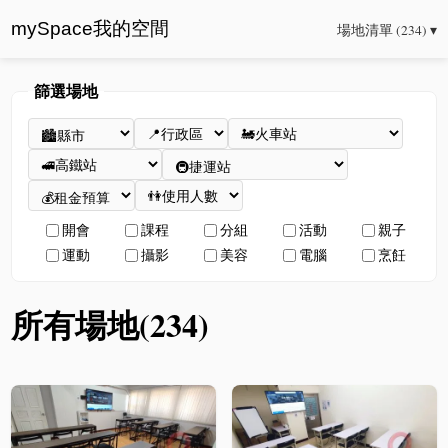
mySpace我的空間
場地清單 (234) ▾
篩選場地
開會
課程
分組
活動
親子
運動
攝影
美容
電腦
烹飪
所有場地(234)